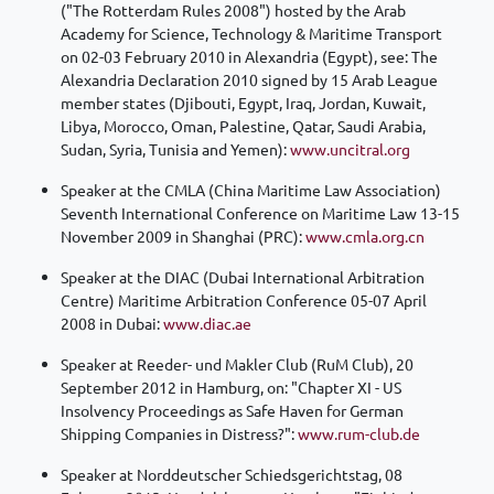
("The Rotterdam Rules 2008") hosted by the Arab
Academy for Science, Technology & Maritime Transport
on 02-03 February 2010 in Alexandria (Egypt), see: The
Alexandria Declaration 2010 signed by 15 Arab League
member states (Djibouti, Egypt, Iraq, Jordan, Kuwait,
Libya, Morocco, Oman, Palestine, Qatar, Saudi Arabia,
Sudan, Syria, Tunisia and Yemen):
www.uncitral.org
Speaker at the CMLA (China Maritime Law Association)
Seventh International Conference on Maritime Law 13-15
November 2009 in Shanghai (PRC):
www.cmla.org.cn
Speaker at the DIAC (Dubai International Arbitration
Centre) Maritime Arbitration Conference 05-07 April
2008 in Dubai:
www.diac.ae
Speaker at Reeder- und Makler Club (RuM Club), 20
September 2012 in Hamburg, on: "Chapter XI - US
Insolvency Proceedings as Safe Haven for German
Shipping Companies in Distress?":
www.rum-club.de
Speaker at Norddeutscher Schiedsgerichtstag, 08